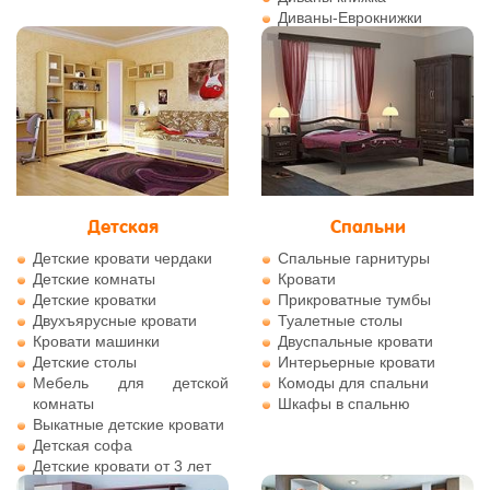
Диваны-Еврокнижки
Комплекты мягкой мебели
Кресла-качалки
Мягкие кресла
Тахты
Детская
Спальни
Детские кровати чердаки
Спальные гарнитуры
Детские комнаты
Кровати
Детские кроватки
Прикроватные тумбы
Двухъярусные кровати
Туалетные столы
Кровати машинки
Двуспальные кровати
Детские столы
Интерьерные кровати
Мебель для детской
Комоды для спальни
комнаты
Шкафы в спальню
Выкатные детские кровати
Детская софа
Детские кровати от 3 лет
Детские кровати с