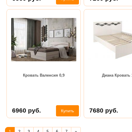
Кровать Валенсия 0,9
Диана Кровать 
6960
руб.
7680
руб.
Купить
1
2
3
4
5
6
7
»