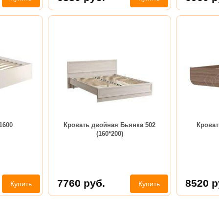
1600
Кровать двойная Бьянка 502
Кроват
(160*200)
7760
руб.
8520
р
Купить
Купить