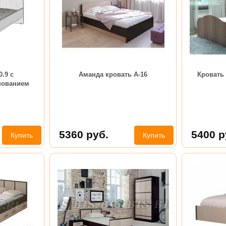
.9 с
Аманда кровать А-16
Кровать 
нованием
5360
руб.
5400
р
Купить
Купить