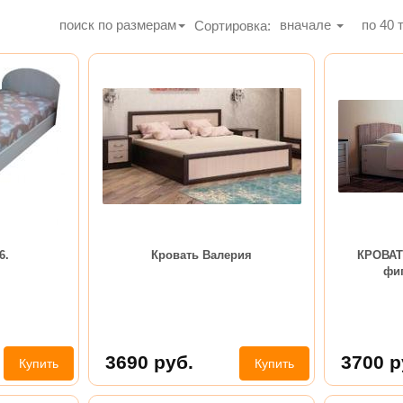
поиск по размерам
вначале
по
40
т
Сортировка:
6.
Кровать Валерия
КРОВАТЬ
фи
3690
руб.
3700
р
Купить
Купить