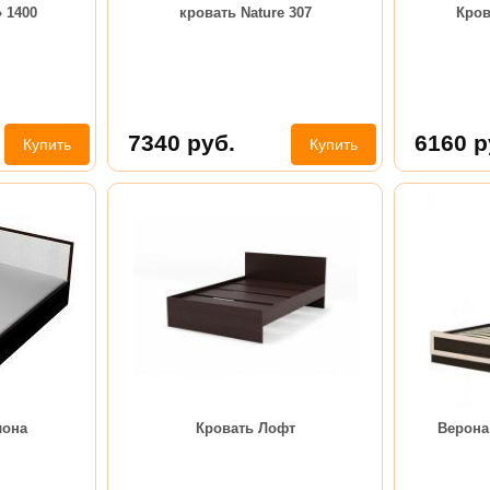
 1400
кровать Nature 307
Кров
7340
руб.
6160
р
Купить
Купить
лона
Кровать Лофт
Верона 