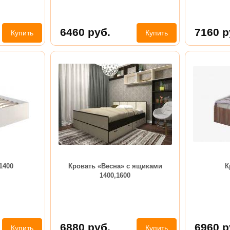
6460
руб.
7160
р
Купить
Купить
1400
Кровать «Весна» с ящиками
К
1400,1600
6880
руб.
6960
р
Купить
Купить