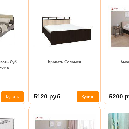
овать Дуб
Кровать Соломея
Аман
нома
5120
руб.
5200
р
Купить
Купить