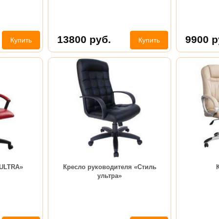
13800
руб.
9900
р
Купить
Купить
 ULTRA»
Кресло руководителя «Стиль
ультра»