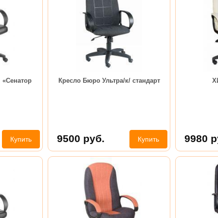
 «Сенатор
Кресло Бюро Ультра/к/ стандарт
Х
9500
руб.
9980
р
Купить
Купить