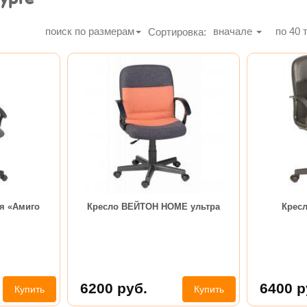
поиск по размерам
вначале
по
40
т
Сортировка:
я «Амиго
Кресло ВЕЙТОН HOME ультра
Крес
6200
руб.
6400
р
Купить
Купить