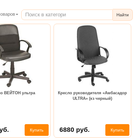
оваров
Найти
ло ВЕЙТОН ультра
Кресло руководителя «Амбасадор
ULTRA» (кз черный)
уб.
6880
руб.
Купить
Купить