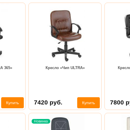
A 365»
Кресло «Чип ULTRA»
Кресл
7420
руб.
7800
р
Купить
Купить
Новинка