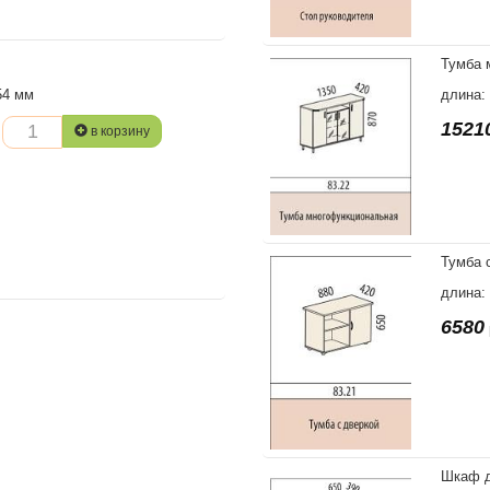
Тумба 
54 мм
длина:
1521
в корзину
Тумба 
длина: 
6580
Шкаф д