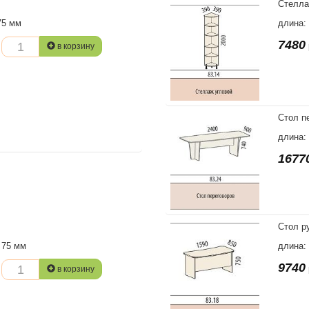
Стелла
75 мм
длина:
7480
в корзину
Стол п
длина:
1677
Стол р
 75 мм
длина:
9740
в корзину