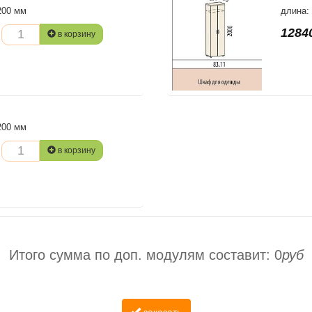
200 мм
длина:
1284
в корзину
200 мм
в корзину
Итого сумма по доп. модулям составит:
0
руб
заказать