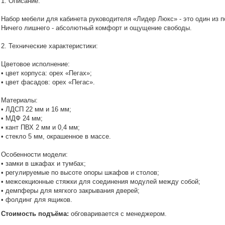
1. Описание:
Набор мебели для кабинета руководителя «Лидер Люкс» - это один из 
Ничего лишнего - абсолютный комфорт и ощущение свободы.
2. Технические характеристики:
Цветовое исполнение:
• цвет корпуса: орех «Пегах»;
• цвет фасадов: орех «Пегас».
Материалы:
• ЛДСП 22 мм и 16 мм;
• МДФ 24 мм;
• кант ПВХ 2 мм и 0,4 мм;
• стекло 5 мм, окрашенное в массе.
Особенности модели:
• замки в шкафах и тумбах;
• регулируемые по высоте опоры шкафов и столов;
• межсекционные стяжки для соединения модулей между собой;
• демпферы для мягкого закрывания дверей;
• фолдинг для ящиков.
Стоимость подъёма:
обговаривается с менеджером.