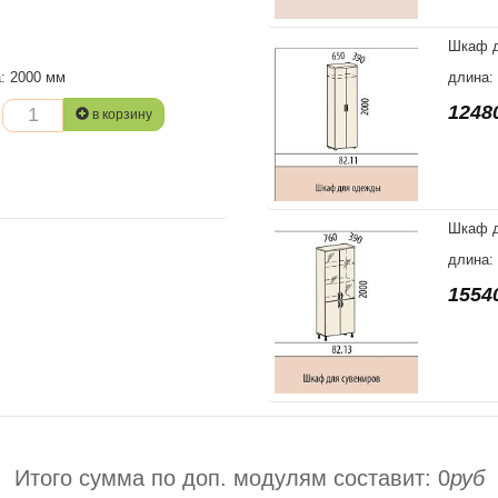
Шкаф д
а: 2000 мм
длина:
1248
в корзину
Шкаф д
длина:
1554
Итого сумма по доп. модулям составит:
0
руб