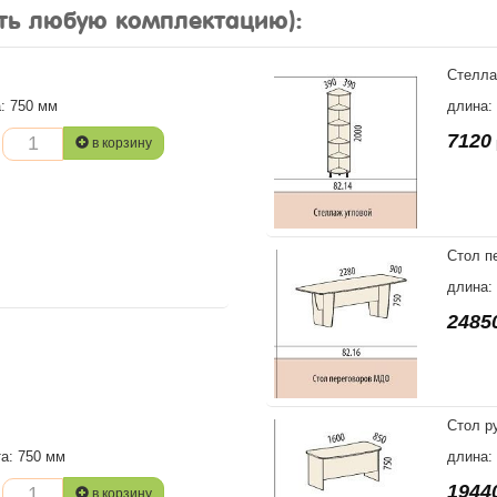
ть любую комплектацию):
Стелла
а: 750 мм
длина:
7120
в корзину
Стол п
длина:
2485
Стол р
та: 750 мм
длина:
1944
в корзину