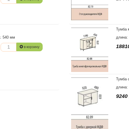
Тумба 
а: 540 мм
длина:
1881
в корзину
Тумба 
длина:
9240