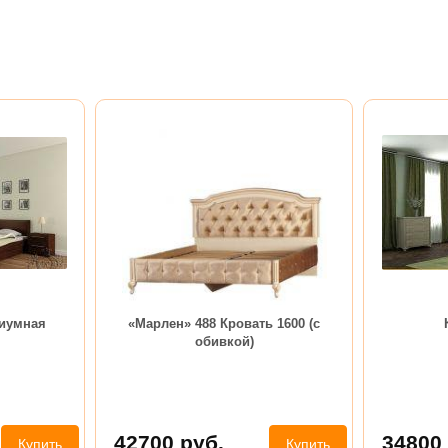
диумная
«Марлен» 488 Кровать 1600 (с
обивкой)
42700
руб.
34800
Купить
Купить