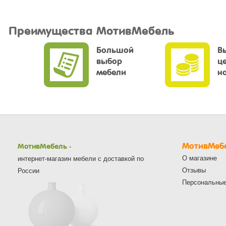
Преимущества МотивМебель
Большой
В
выбор
ц
мебели
н
МотивМеб
МотивМебель
-
О магазине
интернет-магазин мебели с доставкой по
Отзывы
России
Персональны