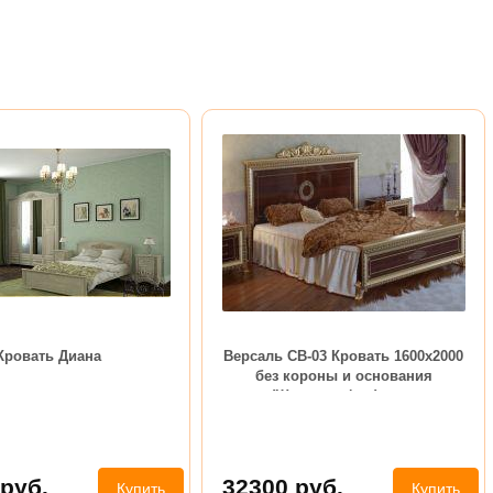
Кровать Диана
Версаль СВ-03 Кровать 1600х2000
без короны и основания
(Шелкография) орех
руб.
32300
руб.
Купить
Купить