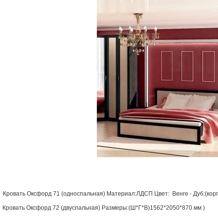
Кровать Оксфорд 71 (односпальная) Материал:ЛДСП Цвет: Венге - Дуб:(кор
Кровать Оксфорд 72 (двуспальная) Размеры:(Ш*Г*В)1562*2050*870 мм )