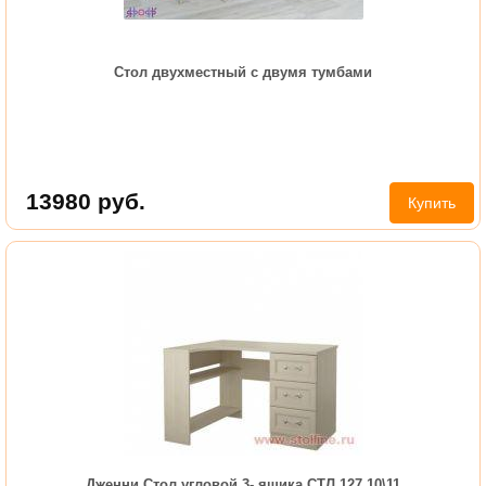
Стол двухместный с двумя тумбами
13980
руб.
Купить
Дженни Стол угловой 3- ящика СТЛ.127.10\11