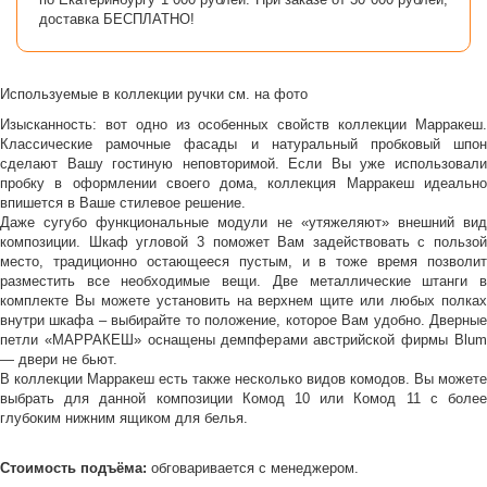
доставка БЕСПЛАТНО!
Используемые в коллекции ручки см. на фото
Изысканность: вот одно из особенных свойств коллекции Марракеш.
Классические рамочные фасады и натуральный пробковый шпон
сделают Вашу гостиную неповторимой. Если Вы уже использовали
пробку в оформлении своего дома, коллекция Марракеш идеально
впишется в Ваше стилевое решение.
Даже сугубо функциональные модули не «утяжеляют» внешний вид
композиции. Шкаф угловой 3 поможет Вам задействовать с пользой
место, традиционно остающееся пустым, и в тоже время позволит
разместить все необходимые вещи. Две металлические штанги в
комплекте Вы можете установить на верхнем щите или любых полках
внутри шкафа – выбирайте то положение, которое Вам удобно. Дверные
петли «МАРРАКЕШ» оснащены демпферами австрийской фирмы Blum
— двери не бьют.
В коллекции Марракеш есть также несколько видов комодов. Вы можете
выбрать для данной композиции Комод 10 или Комод 11 с более
глубоким нижним ящиком для белья.
Стоимость подъёма:
обговаривается с менеджером.