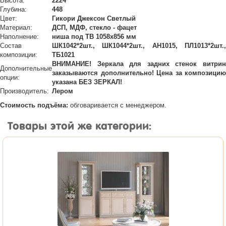
Высота:
2224
Глубина:
448
Цвет:
Гикори Джексон Светлый
Материал:
ДСП, МДФ, стекло - фацет
Наполнение:
ниша под ТВ 1058х856 мм
Состав
ШК1042*2шт., ШК1044*2шт., АН1015, ПЛ1013*2шт.,
композиции:
ТБ1021
ВНИМАНИЕ! Зеркала для задних стенок витрин
Дополнительные
заказываются дополнительно! Цена за композицию
опции:
указана БЕЗ ЗЕРКАЛ!
Производитель:
Лером
Стоимость подъёма:
обговаривается с менеджером.
Товары этой же категории: