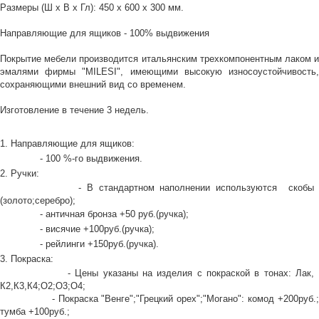
Размеры (Ш х В х Гл): 450 х 600 х 300 мм.
Направляющие для ящиков - 100% выдвижения
Покрытие мебели производится итальянским трехкомпонентным лаком и
эмалями фирмы "MILESI", имеющими высокую износоустойчивость,
сохраняющими внешний вид со временем.
Изготовление в течение 3 недель.
1. Направляющие для ящиков:
- 100 %-го выдвижения.
2. Ручки:
- В стандартном наполнении используются скобы
(золото;серебро);
- античная бронза +50 руб.(ручка);
- висячие +100руб.(ручка);
- рейлинги +150руб.(ручка).
3. Покраска:
- Цены указаны на изделия с покраской в тонах: Лак,
К2,К3,К4;О2;О3;О4;
- Покраска "Венге";"Грецкий орех";"Могано": комод +200руб.;
тумба +100руб.;