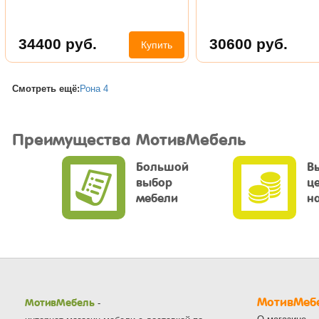
34400
руб.
30600
руб.
Купить
Смотреть ещё:
Рона 4
Преимущества МотивМебель
Большой
В
выбор
ц
мебели
н
МотивМеб
МотивМебель
-