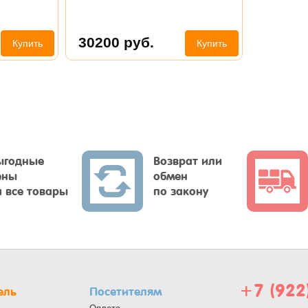
30200
руб.
Купить
Купить
ыгодные
Возврат или
ены
обмен
а все товары
по закону
+7 (922
ель
Посетителям