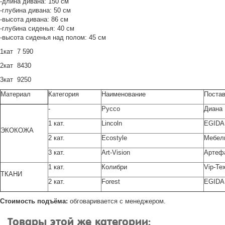
-длина дивана: 150 см
-глубина дивана: 50 см
-высота дивана: 86 см
-глубина сиденья: 40 см
-высота сиденья над полом: 45 см
1кат 7 590
2кат 8430
3кат 9250
Материал
Категория
Наименование
Поста
-
Руссо
Диана
1 кат.
Lincoln
EGIDA
ЭКОКОЖА
2 кат.
Ecostyle
Мебель
3 кат.
Art-Vision
Артеф
1 кат.
Колибри
Vip-Tex
ТКАНИ
2 кат.
Forest
EGIDA
Стоимость подъёма:
обговаривается с менеджером.
Товары этой же категории: