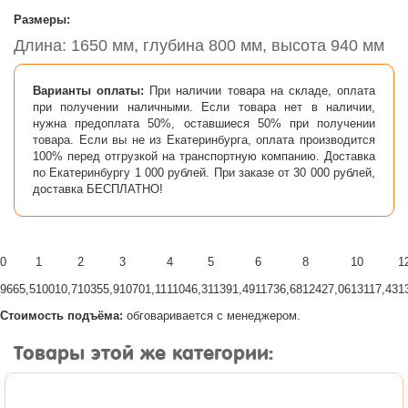
Размеры:
Длина: 1650 мм, глубина 800 мм, высота 940 мм
Варианты оплаты:
При наличии товара на складе, оплата
при получении наличными. Если товара нет в наличии,
нужна предоплата 50%, оставшиеся 50% при получении
товара. Если вы не из Екатеринбурга, оплата производится
100% перед отгрузкой на транспортную компанию. Доставка
по Екатеринбургу 1 000 рублей. При заказе от 30 000 рублей,
доставка БЕСПЛАТНО!
0
1
2
3
4
5
6
8
10
1
9665,5
10010,7
10355,9
10701,11
11046,3
11391,49
11736,68
12427,06
13117,43
1
Стоимость подъёма:
обговаривается с менеджером.
Товары этой же категории: