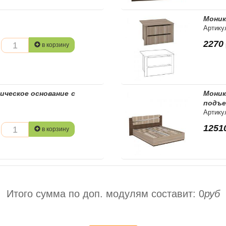
Моник
Артику
2270
в корзину
ическое основание с
Моник
подъе
Артику
1251
в корзину
Итого сумма по доп. модулям составит:
0
руб