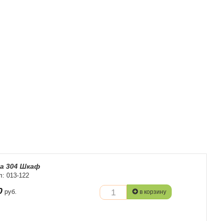
а 304 Шкаф
л: 013-122
0
руб.
в корзину