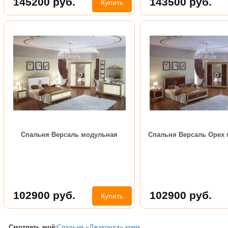
145200
руб.
143500
руб.
Купить
Спальня Версаль модульная
Спальня Версаль Орех
102900
руб.
102900
руб.
Купить
Смотреть ещё:
Спальня «Джаконда» крем