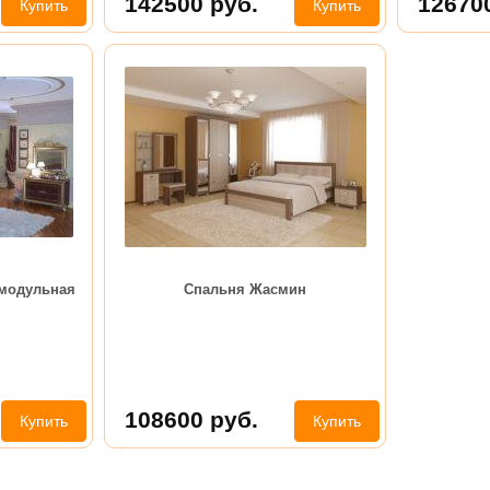
142500
руб.
12670
Купить
Купить
 модульная
Спальня Жасмин
108600
руб.
Купить
Купить