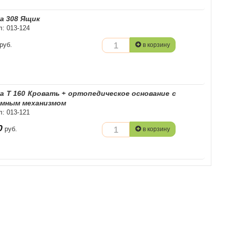
а 308 Ящик
л: 013-124
руб.
в корзину
а Т 160 Кровать + ортопедическое основание с
мным механизмом
л: 013-121
0
руб.
в корзину