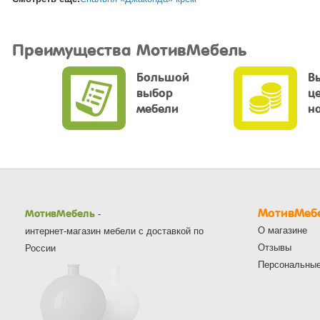
Преимущества МотивМебель
Большой
В
выбор
ц
мебели
н
МотивМеб
МотивМебель
-
О магазине
интернет-магазин мебели с доставкой по
Отзывы
России
Персональны