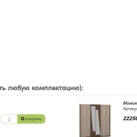
ть любую комплектацию):
Моник
Артику
2225
в корзину