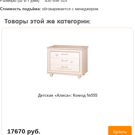
Размеры (Ш*В*Г)(мм):
830*856*515
Стоимость подъёма:
обговаривается с менеджером.
Товары этой же категории:
Детская «Алиса»: Комод №555
17670
руб.
Купить