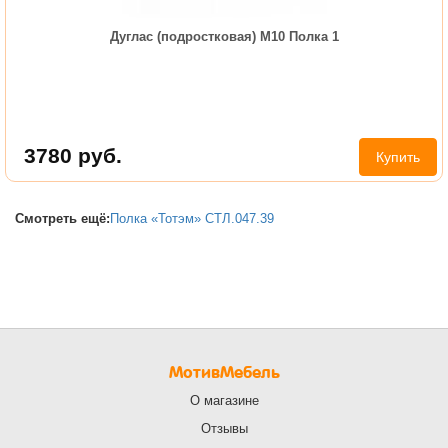
Дуглас (подростковая) М10 Полка 1
3780
руб.
Купить
Смотреть ещё:
Полка «Тотэм» СТЛ.047.39
МотивМебель
О магазине
Отзывы