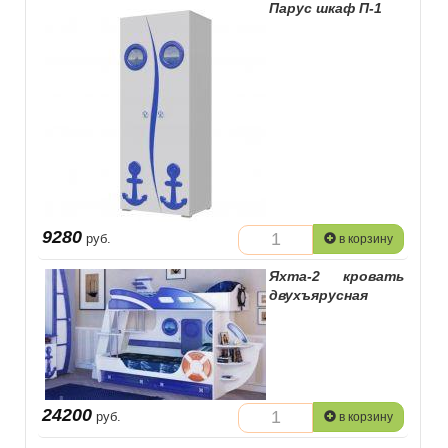
Парус шкаф П-1
9280
руб.
в корзину
Яхта-2 кровать
двухъярусная
24200
руб.
в корзину