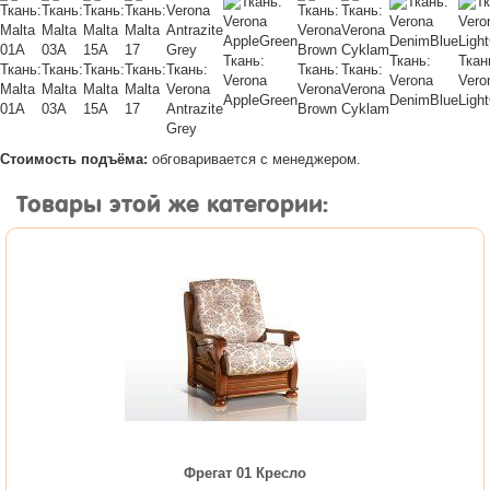
Ткань:
Ткань:
Ткан
Ткань:
Ткань:
Ткань:
Ткань:
Ткань:
Ткань:
Ткань:
Verona
Verona
Vero
Malta
Malta
Malta
Malta
Verona
Verona
Verona
AppleGreen
DenimBlue
Ligh
01А
03А
15А
17
Antrazite
Brown
Cyklam
Grey
Стоимость подъёма:
обговаривается с менеджером.
Товары этой же категории:
Фрегат 01 Кресло