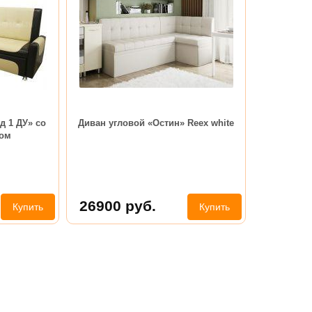
д 1 ДУ» со
Диван угловой «Остин» Reex white
ом
26900
руб.
Купить
Купить