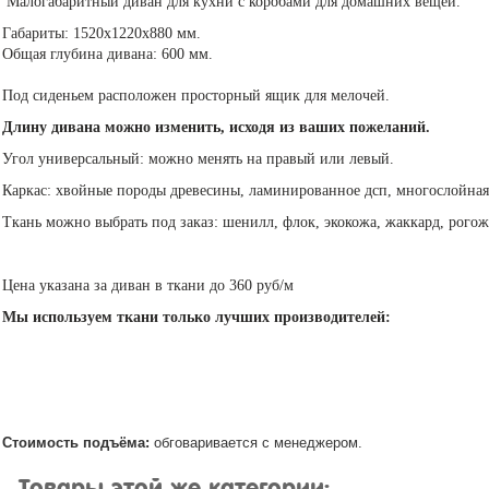
Малогабаритный диван для кухни с коробами для домашних вещей.
Габариты: 1520х1220х880 мм.
Общая глубина дивана: 600 мм.
Под сиденьем расположен просторный ящик для мелочей.
Длину дивана можно изменить, исходя из ваших пожеланий.
Угол универсальный: можно менять на правый или левый.
Каркас: хвойные породы древесины, ламинированное дсп, многослойная
Ткань можно выбрать под заказ: шенилл, флок, экокожа, жаккард, рогож
Цена указана за диван в ткани до 360 руб/м
Мы используем ткани только лучших производителей:
Стоимость подъёма:
обговаривается с менеджером.
Товары этой же категории: