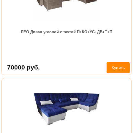
ЛЕО Диван угловой с тахтой П+КО+УС+ДВ+Т+П
70000
руб.
Купить