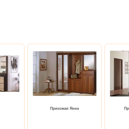
Прихожая Янна
Пр