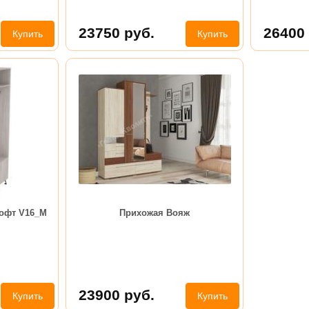
23750
руб.
26400
Купить
Купить
Лофт V16_M
Прихожая Вояж
23900
руб.
Купить
Купить