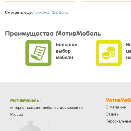
Смотреть ещё:
Прихожая №2 Вена
Преимущества МотивМебель
Большой
В
выбор
ц
мебели
н
МотивМеб
МотивМебель
-
О магазине
интернет-магазин мебели с доставкой по
Отзывы
России
Персональны