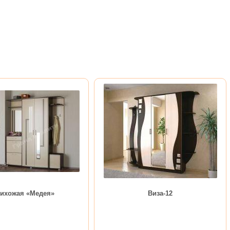
ихожая «Медея»
Виза-12