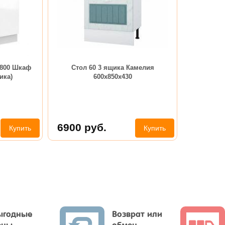
800 Шкаф
Стол 60 3 ящика Камелия
ика)
600х850х430
6900
руб.
Купить
Купить
ыгодные
Возврат или