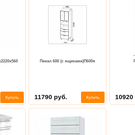
х2220х560
Пенал 600 (с ящиками)П600я
11790
руб.
10920
Купить
Купить