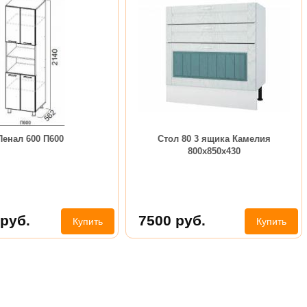
Пенал 600 П600
Стол 80 3 ящика Камелия
800х850х430
руб.
7500
руб.
Купить
Купить