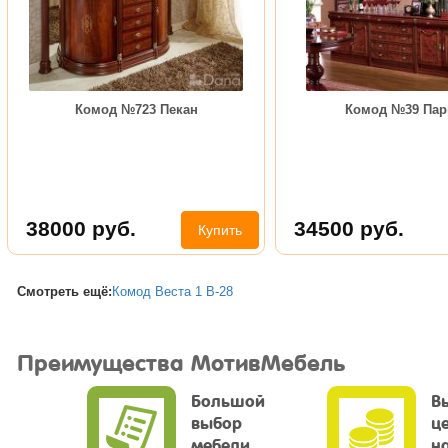
Комод №723 Пекан
Комод №39 Пар
38000
руб.
34500
руб.
Купить
Смотреть ещё:
Комод Веста 1 В-28
Преимущества МотивМебель
Большой
В
выбор
ц
мебели
н