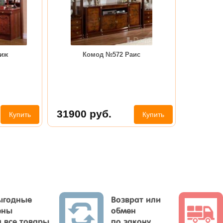
иж
Комод №572 Раис
31900
руб.
Купить
Купить
ыгодные
Возврат или
ены
обмен
а все товары
по закону