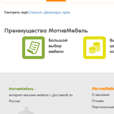
Смотреть ещё:
Спальня «Джаконда» крем
Преимущества МотивМебель
Большой
В
выбор
ц
мебели
н
МотивМеб
МотивМебель
-
О магазине
интернет-магазин мебели с доставкой по
Отзывы
России
Персональны