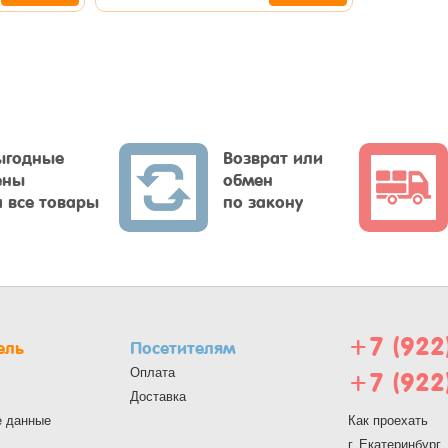
ыгодные
Возврат или
ены
обмен
а все товары
по закону
+7 (922
ель
Посетителям
Оплата
+7 (922
Доставка
е данные
Как проехать
г. Екатеринбург