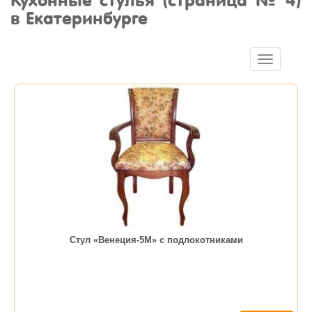
Кухонные стулья (страница № 4)
в Екатеринбурге
Toggle
navigation
Стул «Венеция-5М» с подлокотниками