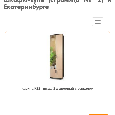
Шкафы-купе (страница № 2) в
Екатеринбурге
Toggle
navigation
Карина К22 - шкаф 2-х дверный с зеркалом