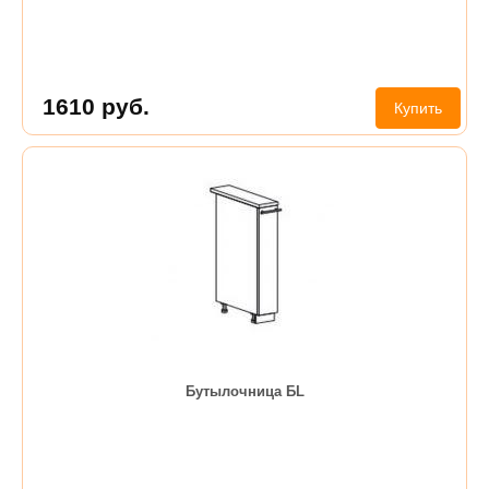
1610
руб.
Купить
Бутылочница БL