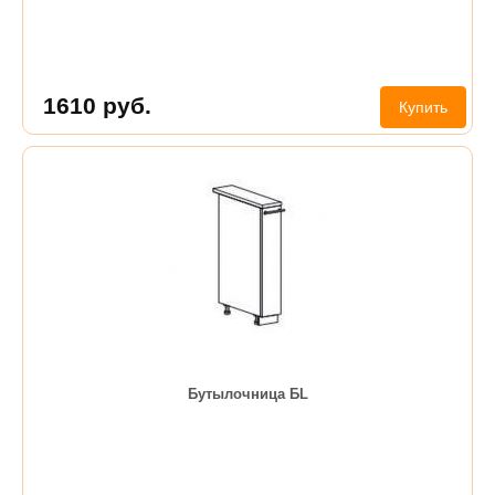
1610
руб.
Купить
Бутылочница БL