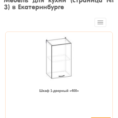
Мебель для кухни (страница №
3) в Екатеринбурге
Toggle
navigation
Шкаф 1-дверный «400»